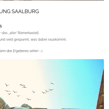
UNG SAALBURG
S
das „alte“ Römerkastell.
 und seid gespannt, was dabei rauskommt.
dann das Ergebenes sehen
;-)