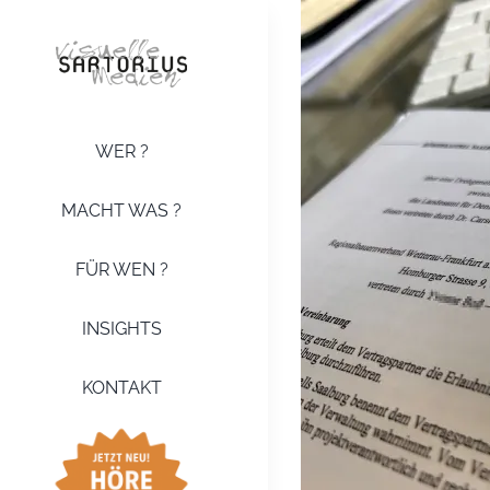
Zum
Zeige
Inhalt
grösseres
springen
Bild
WER ?
MACHT WAS ?
FÜR WEN ?
INSIGHTS
KONTAKT