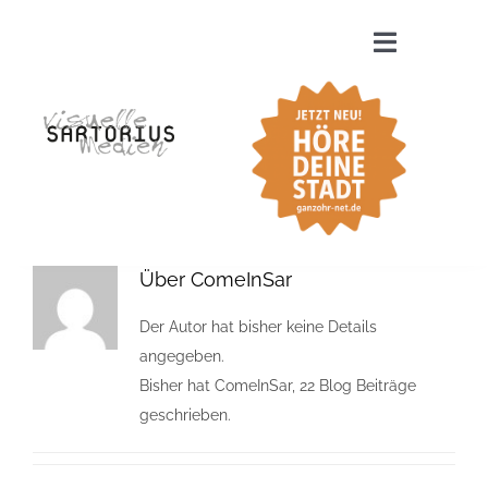
Zum
Inhalt
Toggle
springen
Navigatio
WER ?
MACHT WAS ?
FÜR WEN ?
Über
ComeInSar
Der Autor hat bisher keine Details
INSIGHTS
angegeben.
Bisher hat ComeInSar, 22 Blog Beiträge
KONTAKT
geschrieben.